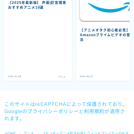
【2025年最新版】 声優|釘宮理恵
おすすめアニメ10選
【アニメオタク初心者必見】
Amazonプライムビデオの登
法
2025.01.08
2024.08.25
アニメ
ア
このサイトはreCAPTCHAによって保護されており、
Googleの
プライバシーポリシー
と
利用規約
が適用さ
れます。
HOME
アニメ
【ヤンキーアニメ好き必見】ウィンドブレイカーのおすす
＞
＞