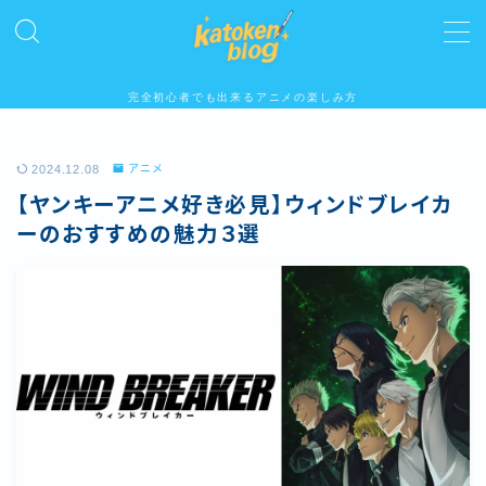
MENU
完全初心者でも出来るアニメの楽しみ方
ホーム
2024.12.08
アニメ
【ヤンキーアニメ好き必見】ウィンドブレイカ
プロフィール
ーのおすすめの魅力３選
人気記事
アニメ
お問い合わせ