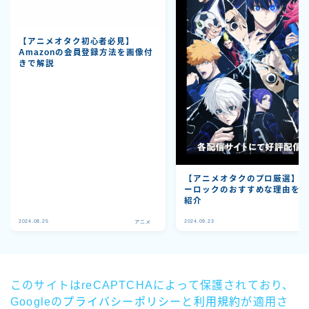
【アニメオタク初心者必見】
Amazonの会員登録方法を画像付
きで解説
【アニメオタクのプロ厳選】
ーロックのおすすめな理由を3
紹介
2024.08.25
2024.09.23
アニメ
ア
このサイトはreCAPTCHAによって保護されており、
Googleの
プライバシーポリシー
と
利用規約
が適用さ