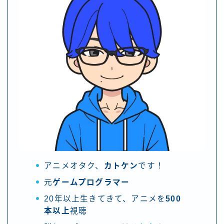
アニメオタク、
カトケン
です！
元
ゲームプログラマー
20年以上生きてきて、アニメを
500
本以上
視聴