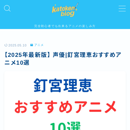
MENU
完全初心者でも出来るアニメの楽しみ方
ホーム
2025.05.10
アニメ
【2025年最新版】 声優|釘宮理恵おすすめア
プロフィール
ニメ10選
人気記事
アニメ
お問い合わせ